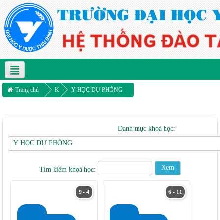
Vietnamese ‎(vi)‎
Trang chủ
K
Y HỌC DỰ PHÒNG
h
o
Danh mục khoá học:
á
h
ọ
Tìm kiếm khoá học:
c
9 - 4
6 - 11