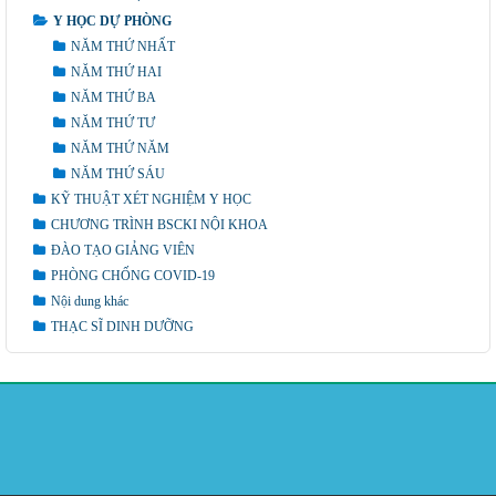
Y HỌC DỰ PHÒNG
NĂM THỨ NHẤT
NĂM THỨ HAI
NĂM THỨ BA
NĂM THỨ TƯ
NĂM THỨ NĂM
NĂM THỨ SÁU
KỸ THUẬT XÉT NGHIỆM Y HỌC
CHƯƠNG TRÌNH BSCKI NỘI KHOA
ĐÀO TẠO GIẢNG VIÊN
PHÒNG CHỐNG COVID-19
Nội dung khác
THẠC SĨ DINH DƯỠNG