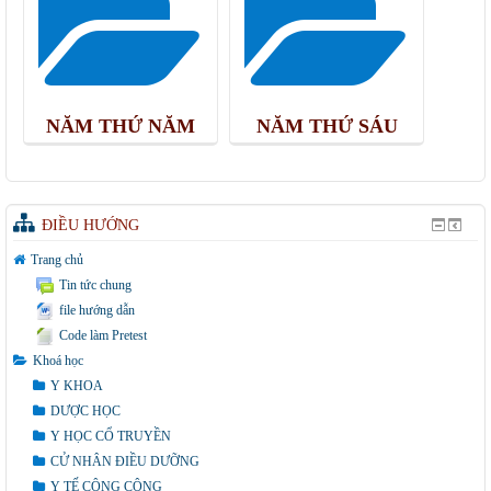
NĂM THỨ NĂM
NĂM THỨ SÁU
ĐIỀU HƯỚNG
Trang chủ
Tin tức chung
file hướng dẫn
Code làm Pretest
Khoá học
Y KHOA
DƯỢC HỌC
Y HỌC CỔ TRUYỀN
CỬ NHÂN ĐIỀU DƯỠNG
Y TẾ CÔNG CỘNG