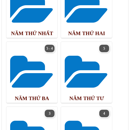
NĂM THỨ NHẤT
NĂM THỨ HAI
5 - 4
5
NĂM THỨ BA
NĂM THỨ TƯ
3
4